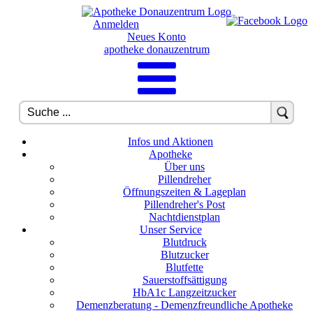
Anmelden
Neues Konto
apotheke donauzentrum
Infos und Aktionen
Apotheke
Über uns
Pillendreher
Öffnungszeiten & Lageplan
Pillendreher's Post
Nachtdienstplan
Unser Service
Blutdruck
Blutzucker
Blutfette
Sauerstoffsättigung
HbA1c Langzeitzucker
Demenzberatung - Demenzfreundliche Apotheke