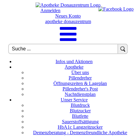
Anmelden
Neues Konto
apotheke donauzentrum
Infos und Aktionen
Apotheke
Über uns
Pillendreher
Öffnungszeiten & Lageplan
Pillendreher's Post
Nachtdienstplan
Unser Service
Blutdruck
Blutzucker
Blutfette
Sauerstoffsättigung
HbA1c Langzeitzucker
Demenzberatung - Demenzfreundliche Apotheke