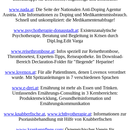
www.nada.at
: Die Seite der Nationalen Anti-Doping Agentur
Austria. Alle Informationen zu Doping und Medikamtenmissbrauch.
Schnell und unkompliziert: die Medikamentenabfrage!
www.psychotherapie-donaustadt.at
: Existenzanalytische
Psychotherapie, Beratung und Begleitung in Krisen durch
Dipl.Ing.Edit Varga
www.reisethrombose.at
: Infos speziell zur Reisethrombose,
Thrombosetest, Experten-Tipps, Reiseapotheke. Im Download-
Bereich Declaration-Folder für "fliegende" Heparine!
www.lovenox.at
: Für alle PatientInnen, denen Lovenox verordnet
wurde. Mit Spritzanleitungen in 7 verschiedenen Sprachen
www.e-drei.at
: Ernährung ist mehr als Essen und Trinken.
Umfassendes Ernährungs-Consulting in 3 Kernbereichen:
Produktentwicklung, Gesundheitsinformation und
Ernährungskommunikation
www.knabberfische.at
,
www.ichthyotherapie.at
: Informationen zur
Psoriasisbehandlung mit Hilfe von Knabberfischen
www.krankenpflege.com
: Österreichischer Verein für