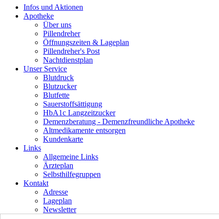
Infos und Aktionen
Apotheke
Über uns
Pillendreher
Öffnungszeiten & Lageplan
Pillendreher's Post
Nachtdienstplan
Unser Service
Blutdruck
Blutzucker
Blutfette
Sauerstoffsättigung
HbA1c Langzeitzucker
Demenzberatung - Demenzfreundliche Apotheke
Altmedikamente entsorgen
Kundenkarte
Links
Allgemeine Links
Ärzteplan
Selbsthilfegruppen
Kontakt
Adresse
Lageplan
Newsletter