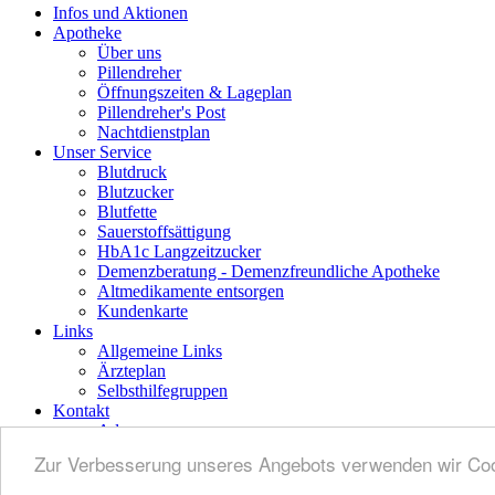
Infos und Aktionen
Apotheke
Über uns
Pillendreher
Öffnungszeiten & Lageplan
Pillendreher's Post
Nachtdienstplan
Unser Service
Blutdruck
Blutzucker
Blutfette
Sauerstoffsättigung
HbA1c Langzeitzucker
Demenzberatung - Demenzfreundliche Apotheke
Altmedikamente entsorgen
Kundenkarte
Links
Allgemeine Links
Ärzteplan
Selbsthilfegruppen
Kontakt
Adresse
Lageplan
Zur Verbesserung unseres Angebots verwenden wir Cook
Newsletter