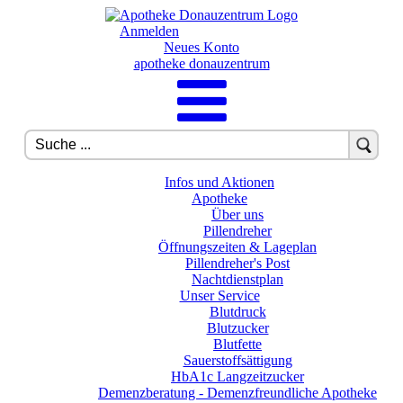
Anmelden
Neues Konto
apotheke donauzentrum
Infos und Aktionen
Apotheke
Über uns
Pillendreher
Öffnungszeiten & Lageplan
Pillendreher's Post
Nachtdienstplan
Unser Service
Blutdruck
Blutzucker
Blutfette
Sauerstoffsättigung
HbA1c Langzeitzucker
Demenzberatung - Demenzfreundliche Apotheke