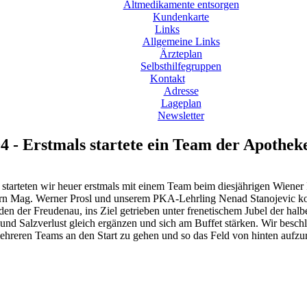
Altmedikamente entsorgen
Kundenkarte
Links
Allgemeine Links
Ärzteplan
Selbsthilfegruppen
Kontakt
Adresse
Lageplan
Newsletter
4 - Erstmals startete ein Team der Apoth
o starteten wir heuer erstmals mit einem Team beim diesjährigen Wiener
rn Mag. Werner Prosl und unserem PKA-Lehrling Nenad Stanojevic konn
den der Freudenau, ins Ziel getrieben unter frenetischem Jubel der hal
- und Salzverlust gleich ergänzen und sich am Buffet stärken. Wir be
ehreren Teams an den Start zu gehen und so das Feld von hinten aufzur